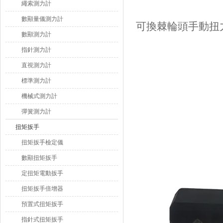
繩索測力計
數顯量儀測力計
可換棘輪頭手動扭
數顯測力計
指針測力計
直視測力計
標準測力計
機械式測力計
彈簧測力計
扭矩扳手
扭矩扳手檢定儀
數顯扭矩扳手
定扭矩電動扳手
扭矩扳手倍增器
預置式扭矩扳手
指針式扭矩扳手