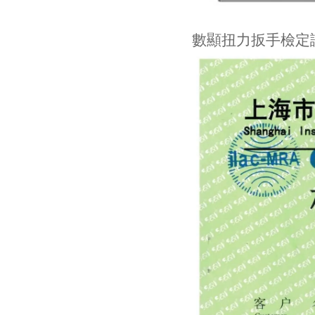
數顯扭力扳手檢定