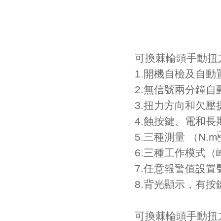
可換棘輪頭手動扭
1.開機自檢及自動
2.無信號兩分鐘自動
3.扭力方向和欠壓提
4.蝕按鍵、電和
5.三種測量 （N.m
6.三種工作模式
7.任意報警值設置聲
8.背光顯示，
可換棘輪頭手動扭