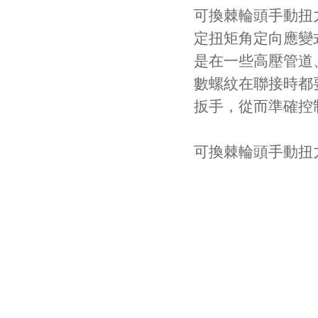
可換棘輪頭手動扭
定扭矩角定向應變式角
是在一些高壓管道
數螺紋在聯接時都
扳手，從而準確控制
可換棘輪頭手動扭