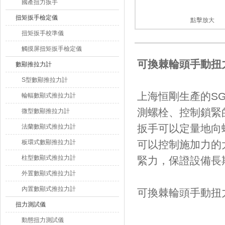
國產扭力扳手
扭矩扳手檢定儀
點擊放大
扭矩扳手校準儀
觸摸屏扭矩扳手檢定儀
可換棘輪頭手動扭
數顯推拉力計
S型數顯推拉力計
上海恒剛生產的SG
輪輻數顯式推拉力計
測螺栓、控制鎖
微型數顯推拉力計
扳手可以定量地向螺
法蘭數顯式推拉力計
板環式數顯推拉力計
可以控制施加力的
柱型數顯式推拉力計
緊力，保證設備長期
外置數顯式推拉力計
內置數顯式推拉力計
可換棘輪頭手動扭
扭力測試儀
動態扭力測試儀