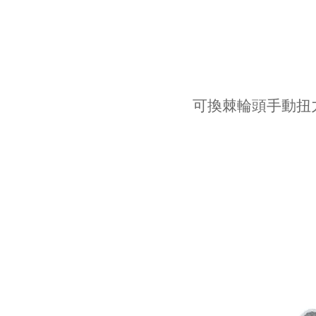
可換棘輪頭手動扭