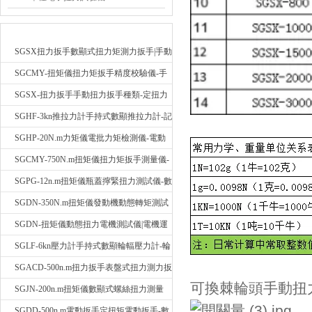
新品推薦
SGSX扭力扳手數顯式扭力矩測力扳手|手動
定扭矩檢測扳手
SGCMY-扭矩儀扭力矩扳手精度校驗儀-手
動扳子扭矩校準儀
SGSX-扭力扳手手動扭力扳手種類-定扭力
矩檢測扳手價格
SGHF-3kn推拉力計手持式數顯推拉力計-記
憶數據拉壓力測力計
SGHP-20N.m力矩儀電批力矩檢測儀-電動
螺絲批扭力矩測試儀
SGCMY-750N.m扭矩儀扭力矩扳手測量儀-
校準扳手扭力精度測試儀
SGPG-12n.m扭矩儀瓶蓋擰緊扭力測試儀-數
顯式瓶蓋扭力矩儀
SGDN-350N.m扭矩儀發動機動態轉矩測試
儀-動態電機扭矩測量儀
SGDN-扭矩儀動態扭力電機測試儀|電機運
轉摩擦力扭矩儀
SGLF-6kn壓力計手持式數顯輪輻壓力計-輪
輻稱重壓力測力計
SGACD-500n.m扭力扳手表盤式扭力測力扳
可換棘輪頭手動扭
手-表盤扭力矩檢測扳手
SGJN-200n.m扭矩儀數顯式螺絲扭力測量
儀-螺栓扭力矩測試儀
SGDD-500n.m電動扳手定扭矩電動扳手-數