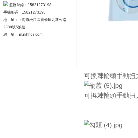
扳手精度檢定設備廠家
服務熱線：15821273198
手機號碼：15821273198
地 址：上海市松江區新橋鎮九新公路
2888號5號樓
網 址: m.njhhds.com
可換棘輪頭手動扭
可換棘輪頭手動扭