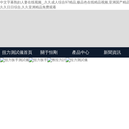
中文字幕熟妇人妻在线视频_,久久成人综合97精品,极品色在线精品视频,亚洲国产精
久久日日综合,久久亚洲精品免费观看
扭力測試儀首頁
關于恒剛
產品中心
新聞資訊