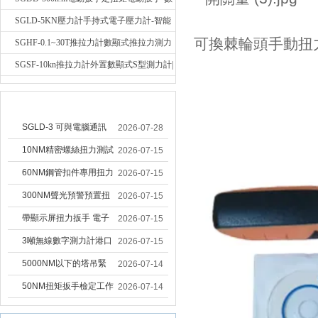
顯式電動定扭力矩扳手
SGLD-5KN壓力計手持式電子壓力計-智能
可換棘輪頭手動扭
電子式壓力測力計
SGHF-0.1~30T推拉力計數顯式推拉力測力
計-數字拉壓力雙向測力儀
SGSF-10kn推拉力計外置數顯式S型測力計|
手持連線式拉壓力計
技術文章
SGLD-3 可與電腦通訊
2026-07-28
的無線測力計 0.03-3T化
10NM精密螺絲扭力測試
2026-07-15
工行業用遙控式推拉力
專用扭矩扳手,產線質檢
60NM鋼管扣件專用扭力
2026-07-15
計
螺絲扭力專用扳手廠家
扳手 腳手架扭力檢測扳
300NM聲光預警預置扭
2026-07-15
手 工地扣件扭矩扳手品
力扳手 工業緊固專用數
帶顯示屏扭力扳手 電子
2026-07-15
牌
顯扭力工具廠家
數顯扭力扳手 20NM精
3噸無線數字測力計港口
2026-07-15
準可調力矩扳手品牌
吊裝專用
5000NM以下的塔吊緊
2026-07-14
固大扭力電動扳手 塔機
50NM扭矩扳手檢定工作
2026-07-14
安裝電動扳手廠家
臺 高精度扭力校準設備