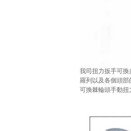
我司扭力扳手可換多
羅列以及各個頭部
可換棘輪頭手動扭